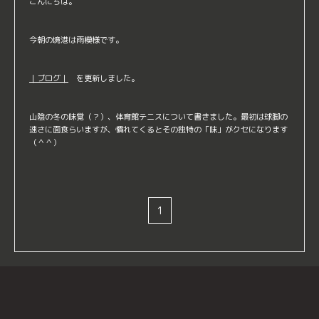
こんにちは。
今朝の境港は雨模様です。
｜ブログ｜
を更新しました。
山陰の冬の味覚（？）、体育館テニスについて書きました。最初は球脚の
速さに面食らいますが、慣れてくるとその独特の「味」がクセになります
（＾＾）
1