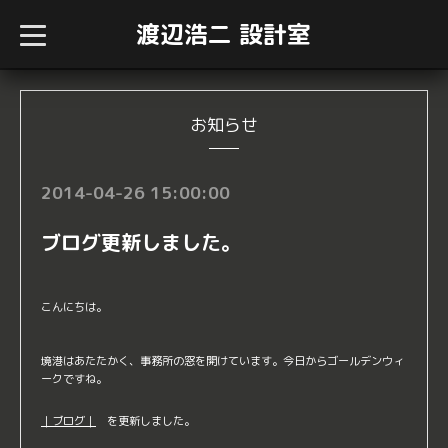
渡辺浩二 設計室
t
o
g
g
l
e
n
お知らせ
a
v
i
g
2014-04-26 15:00:00
a
t
i
ブログ更新しました。
o
n
こんにちは。
境港はあたたかく、事務所の窓を開けています。今日からゴールデンウィ
ークですね。
｜ブログ｜
を更新しました。