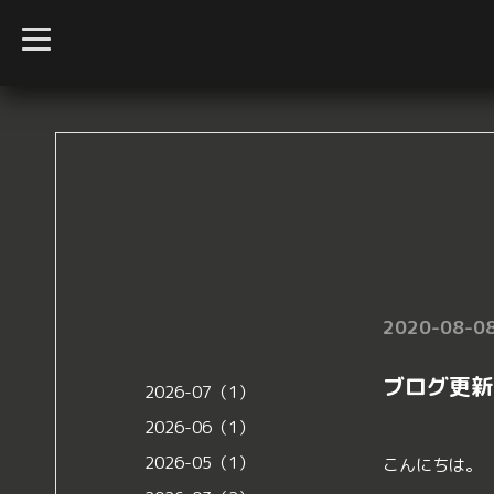
t
o
g
g
l
e
n
a
v
i
g
a
t
i
o
n
2020-08-08
ブログ更新
2026-07（1）
2026-06（1）
2026-05（1）
こんにちは。