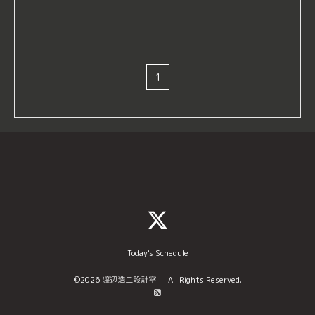
1
Today's Schedule
©2026
渡辺浩二設計室
. All Rights Reserved.