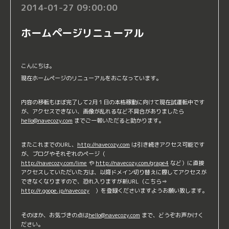
2014-01-27 09:00:00
ホームページリニューアル
こんにちは。
現在ホームページのリニューアルをおこなっています。
内容の移転もほぼ完了して2月１日の本格稼動に向けて現在試運転中です
が、アクセスできない、画像が乱れるなど不具合がありましたら
hello@navecozy.com
までご一報いただると助かります。
またこれまでのURL、
http://navecozy.com
は引き続きアクセス可能です
が、ブログやそれぞれのページ（
http://navecozy.com/lime
や
http://navecozy.com/grape4
など）に直接
アクセスしていただいた方は、以降ドメイン切り替えに際してアクセスが
できなくなりますので、恐れ入りますが新URL（こちら⇒
http://r.goope.jp/navecozy
）を登録くださいますようお願い致します。
そのほか、お気づきの点は
hello@navecozy.com
まで、どうぞお声かけく
ださい。