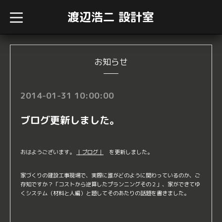
渡辺浩二 設計室
t
o
g
g
l
e
n
お知らせ
a
v
i
g
2014-01-31 10:00:00
a
t
i
ブログ更新しました。
o
n
おはようございます。
｜ブログ｜
を更新しました。
家づくりの建設工事現場で、実際に誰がどのように関わっているのか、ご
存知ですか？「コストから逆算したプランニングその２」、家ができてゆ
くシステム（材料と人編）と題してそのあたりの話題を書きました。