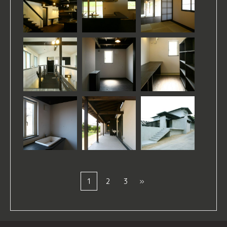
1
2
3
»