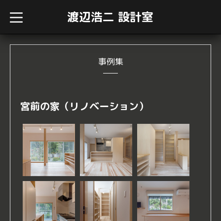
渡辺浩二 設計室
t
o
g
g
l
e
n
事例集
a
v
i
g
a
宮前の家（リノベーション）
t
i
o
n