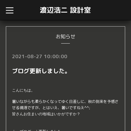
渡辺浩二 設計室
t
o
g
g
l
e
n
お知らせ
a
v
i
g
2021-08-27 10:00:00
a
t
i
ブログ更新しました。
o
n
こんにちは。
暑いながらも柔らかくなってゆく日差しに、秋の到来を予感さ
せる境港ですが、とはいえ、暑いですねえ^^;
皆さんお住まいの地域はいかがですか？