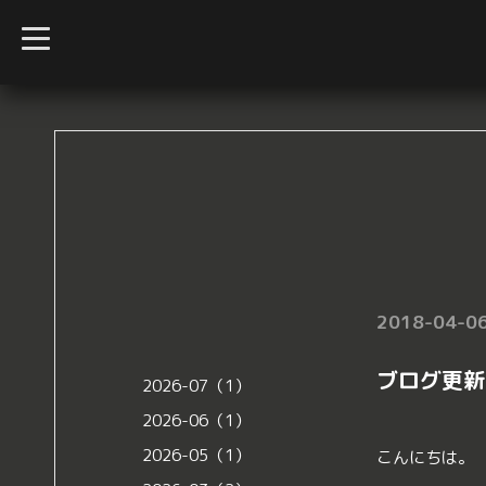
t
o
g
g
l
e
n
a
v
i
g
a
t
i
o
n
2018-04-06
ブログ更新
2026-07（1）
2026-06（1）
2026-05（1）
こんにちは。