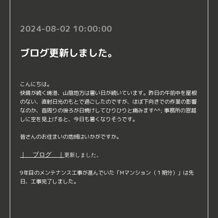
2024-08-02 10:00:00
ブログ更新しました。
こんにちは。
快晴が続く境港、山陰地方は暑い日が続いています。昨日の午前中を屋根
のない、直射日光のもとで過ごしたのですが、ほぼ下向きでの作業の影響
なのか、首周りの後ろが日焼けしてひりひりと痛みます^^; 事務所の窓越
しに空を見上げると、今日も暑くなりそうです。
皆さんのお住まいの地域はいかがですか。
｜ ブログ ｜
更新しました。
9年目のメンテナンス工事が進んでいた「Mマンション（１期分）」は先
日、工事完了しました。