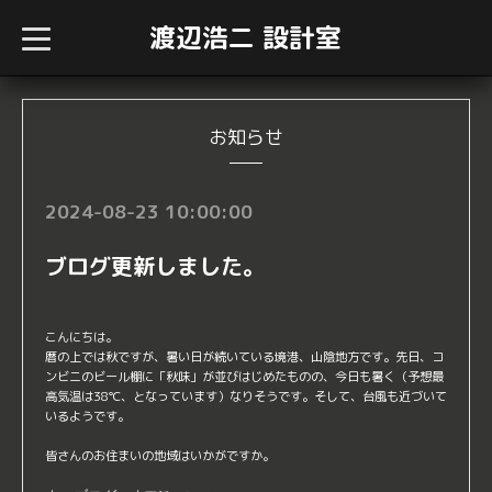
渡辺浩二 設計室
t
o
g
g
l
e
n
お知らせ
a
v
i
g
2024-08-23 10:00:00
a
t
i
ブログ更新しました。
o
n
こんにちは。
暦の上では秋ですが、暑い日が続いている境港、山陰地方です。先日、コ
ンビニのビール棚に「秋味」が並びはじめたものの、今日も暑く（予想最
高気温は38℃、となっています）なりそうです。そして、台風も近づいて
いるようです。
皆さんのお住まいの地域はいかがですか。