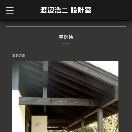
渡辺浩二 設計室
t
o
g
g
l
e
n
事例集
a
v
i
g
北野の家
a
t
i
o
n