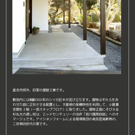
倉吉市郊外、旧家の建替工事です。
敷地内には樹齢300年のシイの巨木が並び立ちます。建物はそれらをあ
わせた庭に正対させる配置とし、大屋根の架構特性を利用して、小屋裏
空間を２階（一部スキップフロア）に取りました。建物正面にそびえる
杉丸太の通し柱は、ミッドセンチュリーの名作「前川國男自邸」へのオ
マージュです。アイシネンフォームによる現場発泡の高気密高断熱の、
二世帯四世代の家です。