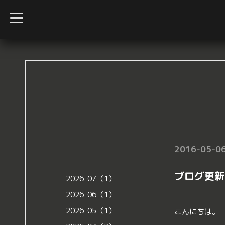
t
o
g
g
l
e
n
a
v
i
g
a
t
i
o
n
2016-05-06
ブログ更新
2026-07（1）
2026-06（1）
2026-05（1）
こんにちは。