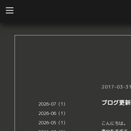
t
o
g
g
l
e
n
a
v
i
g
a
t
i
o
n
2017-03-31
ブログ更新
2026-07（1）
2026-06（1）
2026-05（1）
こんにちは。