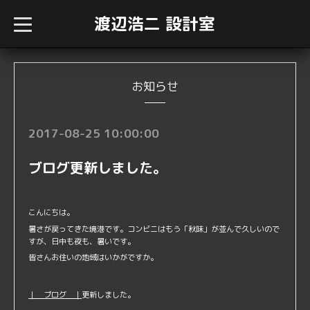
渡辺浩二 設計室
t
o
g
g
l
e
n
お知らせ
a
v
i
g
2017-08-25 10:00:00
a
t
i
ブログ更新しました。
o
n
こんにちは。
暑さが戻ってきた境港です。コンビニはもう「秋味」が並んで久しいので
すが、日中も夜も、暑いです。
皆さんお住いの地域はいかがですか。
｜ ブログ ｜
更新しました。