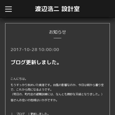
渡辺浩二 設計室
t
o
g
g
l
e
n
お知らせ
a
v
i
g
2017-10-28 10:00:00
a
t
i
ブログ更新しました。
o
n
こんにちは。
もうすっかり秋めいた境港です。台風の影響なのか、今日は朝から曇り空
で、これから雨になるようです。
（明日の、町内会の避難訓練には、なんとも微妙な天候となりました。）
皆さんお住いの地域はいかがですか。
｜ ブログ ｜
更新しました。