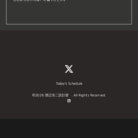
Today's Schedule
©2026
渡辺浩二設計室
. All Rights Reserved.