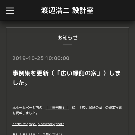
渡辺浩二 設計室
t
o
g
g
l
e
n
お知らせ
a
v
i
g
2019-10-25 10:00:00
a
t
i
事例集を更新（「広い縁側の家」）しま
o
n
した。
本ホームページ内の
｜「事例集」｜
に、「広い縁側の家」の竣工写真
を掲載しました。
https://r.goope.jp/navecozy/photo
もしよろしければ、ご覧ください。