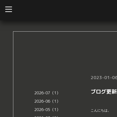
t
o
g
g
l
e
n
a
v
i
g
a
t
i
o
n
2023-01-06
ブログ更新
2026-07（1）
2026-06（1）
2026-05（1）
こんにちは。