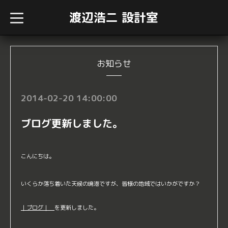
渡辺浩二 設計室
t
o
g
g
l
e
n
お知らせ
a
v
i
g
2014-02-20 14:00:00
a
t
i
ブログ更新しました。
o
n
こんにちは。
いくらか落ち着いた天候の境港ですが、皆様の地域ではいかがですか？
｜ブログ｜
を更新しました。