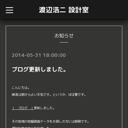
渡辺浩二 設計室
t
o
g
g
l
e
n
お知らせ
a
v
i
g
2014-05-31 18:00:00
a
t
i
ブログ更新しました。
o
n
こんにちは。
境港は朝からよい天気です。というか、ほぼ夏です。
｜ ブログ ｜
更新しました。
その地域の地盤調査データをお探しの方には朗報です。