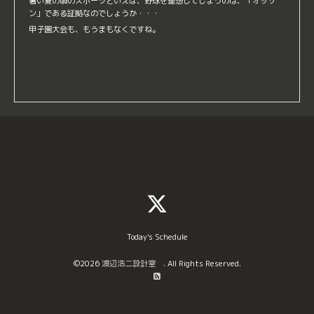
暑い夏の頃のスポーツといえば、野球を連想してしまうのは、「オッサ
ン」である証拠なのでしょうか・・・
甲子園大会も、もうまもなくですね。
Today's Schedule
©2026
渡辺浩二設計室
. All Rights Reserved.