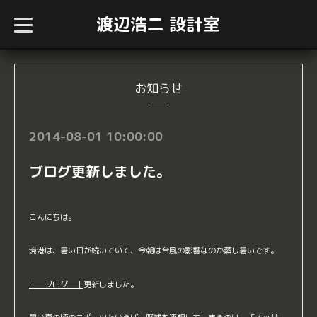
渡辺浩二 設計室
t
o
g
g
l
e
n
お知らせ
a
v
i
g
2014-08-01 10:00:00
a
t
i
ブログ更新しました。
o
n
こんにちは。
境港は、暑い日が続いていて、今朝は台風の影響なのか蒸し暑いです。
｜ ブログ ｜
更新しました。