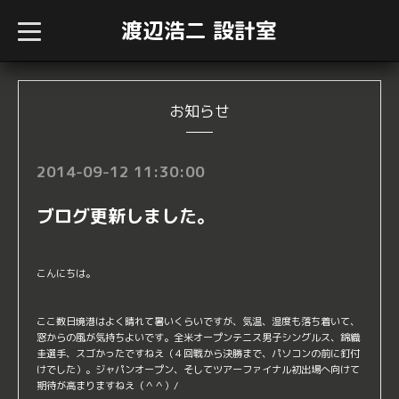
渡辺浩二 設計室
t
o
g
g
l
e
n
お知らせ
a
v
i
g
2014-09-12 11:30:00
a
t
i
ブログ更新しました。
o
n
こんにちは。
ここ数日境港はよく晴れて暑いくらいですが、気温、湿度も落ち着いて、
窓からの風が気持ちよいです。全米オープンテニス男子シングルス、錦織
圭選手、スゴかったですねえ（４回戦から決勝まで、パソコンの前に釘付
けでした）。ジャパンオープン、そしてツアーファイナル初出場へ向けて
期待が高まりますねえ（＾＾）/