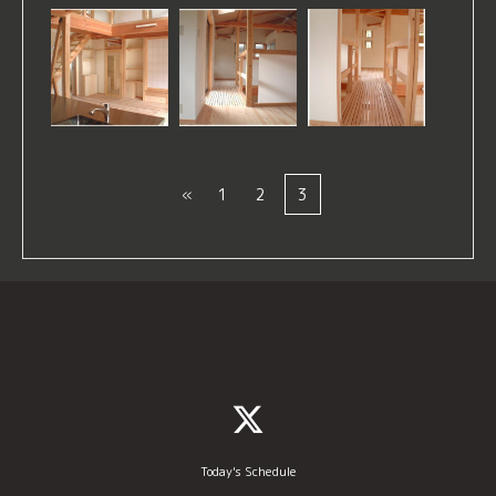
«
1
2
3
Today's Schedule