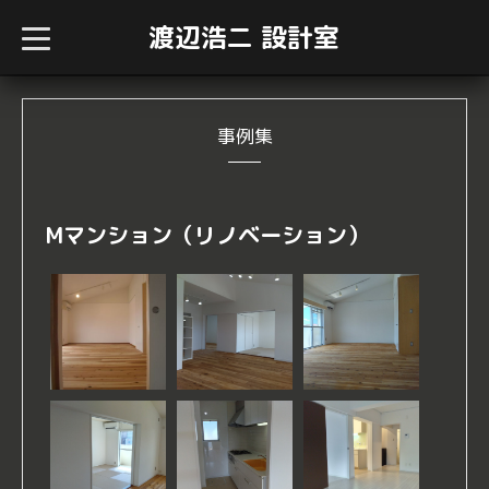
渡辺浩二 設計室
t
o
g
g
l
e
n
事例集
a
v
i
g
a
Mマンション（リノベーション）
t
i
o
n